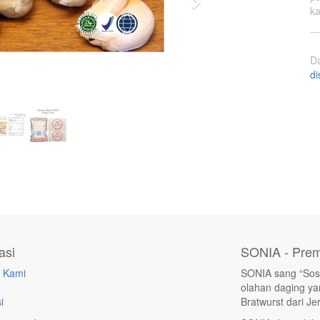
Next
ka
D
di
asi
SONIA - Prem
 Kami
SONIA sang “Sosi
olahan daging yan
i
Bratwurst dari Je