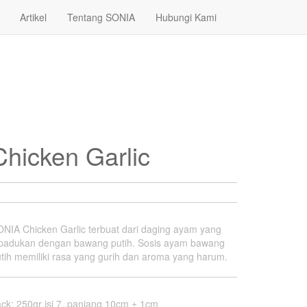
Artikel
Tentang SONIA
Hubungi Kami
Chicken Garlic
NIA Chicken Garlic terbuat dari daging ayam yang
ipadukan dengan bawang putih. Sosis ayam bawang
tih memiliki rasa yang gurih dan aroma yang harum.
ack
:
250gr isi 7, panjang 10cm ± 1cm