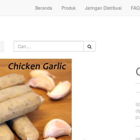
Beranda
Produk
Jaringan Distribusi
FAQ
SO
d
pu
p