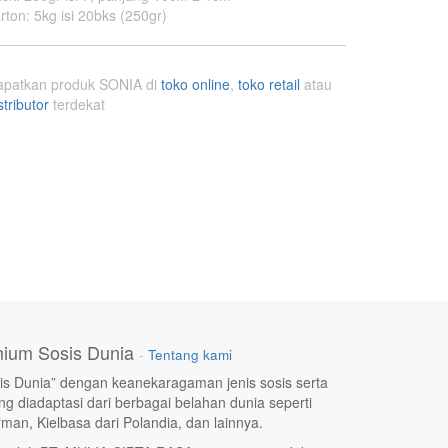
rton
:
5kg isi 20bks (250gr)
apatkan produk SONIA di
toko online
,
toko retail
atau
stributor
terdekat
ium Sosis Dunia
-
Tentang kami
s Dunia” dengan keanekaragaman jenis sosis serta
g diadaptasi dari berbagai belahan dunia seperti
rman, Kielbasa dari Polandia, dan lainnya.