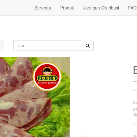
Beranda
Produk
Jaringan Distribusi
FAQ
S
y
di
p