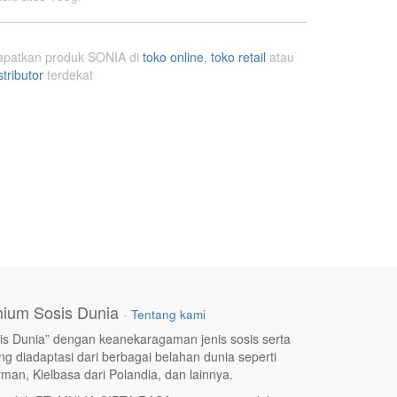
apatkan produk SONIA di
toko online
,
toko retail
atau
stributor
terdekat
ium Sosis Dunia
-
Tentang kami
s Dunia” dengan keanekaragaman jenis sosis serta
g diadaptasi dari berbagai belahan dunia seperti
rman, Kielbasa dari Polandia, dan lainnya.