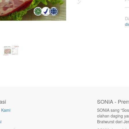
Next
D
di
asi
SONIA - Prem
 Kami
SONIA sang “Sosi
olahan daging yan
i
Bratwurst dari Je