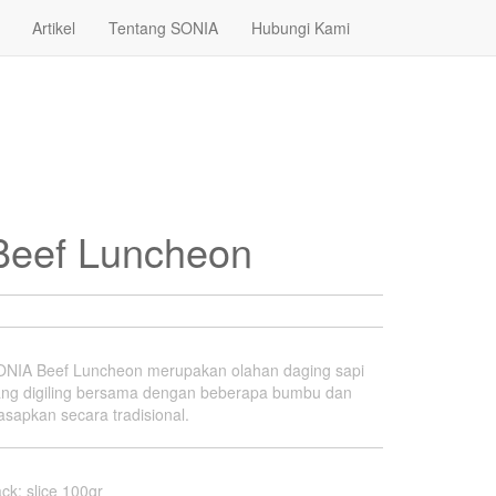
Artikel
Tentang SONIA
Hubungi Kami
Beef Luncheon
ONIA Beef Luncheon merupakan olahan daging sapi
ang digiling bersama dengan beberapa bumbu dan
asapkan secara tradisional.
ack
:
slice 100gr