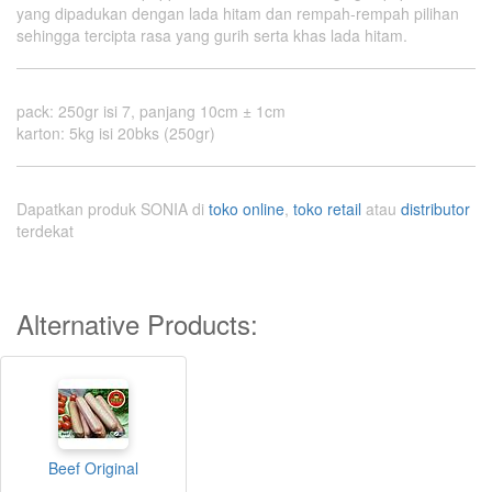
yang dipadukan dengan lada hitam dan rempah-rempah pilihan
sehingga tercipta rasa yang gurih serta khas lada hitam.
pack
:
250gr isi 7, panjang 10cm ± 1cm
karton
:
5kg isi 20bks (250gr)
Dapatkan produk SONIA di
toko online
,
toko retail
atau
distributor
terdekat
Alternative Products:
Beef Original