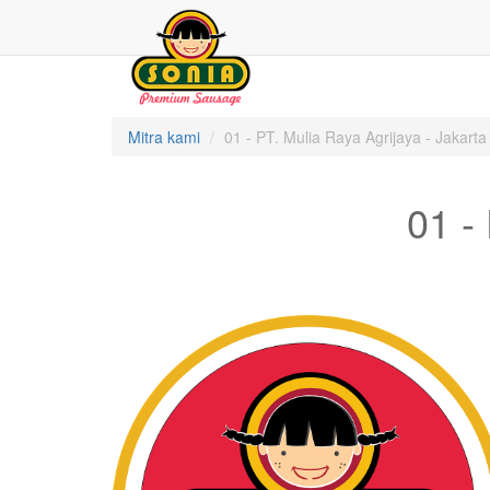
Mitra kami
01 - PT. Mulia Raya Agrijaya - Jakarta
01 -