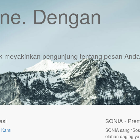
ine. Dengan
tuk meyakinkan pengunjung tentang pesan Anda
asi
SONIA - Prem
 Kami
SONIA sang “Sosi
olahan daging yan